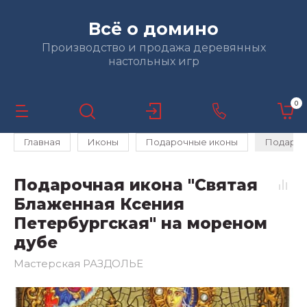
Всё о домино
Производство и продажа деревянных
настольных игр
0
Главная
Иконы
Подарочные иконы
Подароч
Подарочная икона "Святая
Блаженная Ксения
Петербургская" на мореном
дубе
Мастерская РАЗДОЛЬЕ