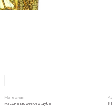
Материал
А
массив мореного дуба
RT