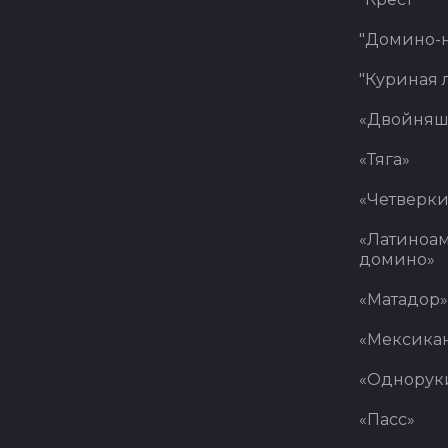
"Домино-
"Куриная 
«Двойняш
«Тяга»
«Четверки
«Латиноа
домино»
«Матадор»
«Мексика
«Однорук
«Пасс»