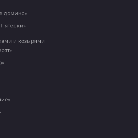
е домино»
 Пятерки»
ками и козырями
сят»
а»
ние»
»