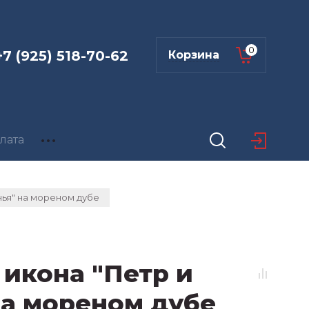
0
+7 (925) 518-70-62
Корзина
лата
ья" на мореном дубе
икона "Петр и
на мореном дубе