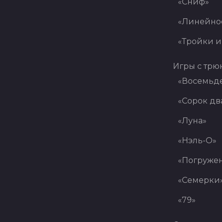
«Сниф»
«Линейно
«Тройки и
Игры с трю
«Восемьде
«Сорок дв
«Луна»
«Нэль-О»
«Погруже
«Семерки
«79»