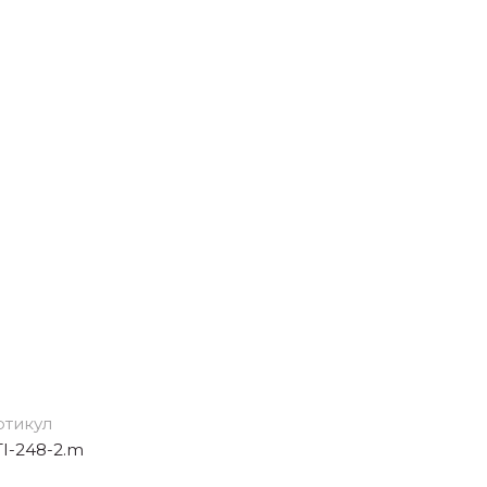
ртикул
I-248-2.m