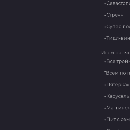
«Севастоп
«Стреч»
«Супер по
«Тидл-вин
Игры на сч
«Все трой
"Всем по п
«Пятерка»
«Карусель
«Маггинс»
«Пит с се