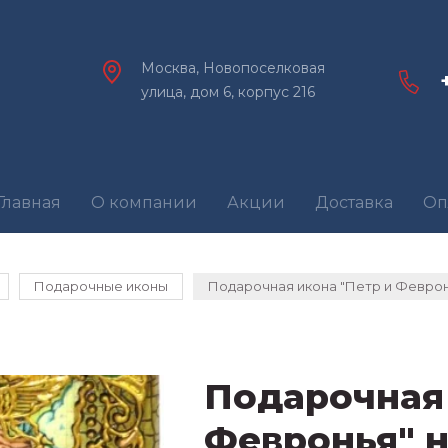
Москва, Новопоселковая
улица, дом 6, корпус 216
Главная
О компании
Акции
Доставка
Оп
Подарочные иконы
Подарочная икона "Петр и Феврон
Подарочная 
Февронья" 