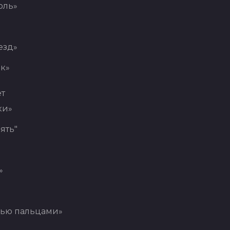
оль»
езд»
к»
ет
ки»
ять"
»
мью пальцами»