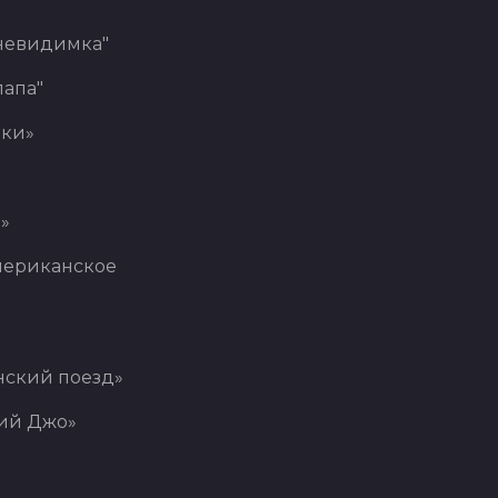
невидимка"
лапа"
ки»
»
мериканское
нский поезд»
ий Джо»