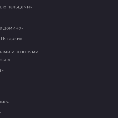
мью пальцами»
е домино»
 Пятерки»
ками и козырями
сят»
а»
ние»
»