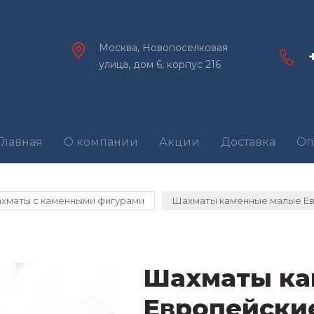
Москва, Новопоселковая
улица, дом 6, корпус 216
Главная
О компании
Акции
Доставка
Оп
хматы с каменными фигурами
Шахматы каменные малые Евр
Шахматы ка
Европейские