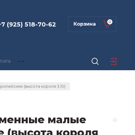
0
+7 (925) 518-70-62
Корзина
лата
опейские (высота короля 3,10)
менные малые
 (высота короля