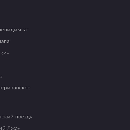
невидимка"
лапа"
ки»
»
мериканское
нский поезд»
ий Джо»