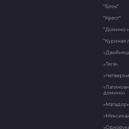
"Блок"
"Крест"
"Домино-
"Куриная 
«Двойняш
«Тяга»
«Четверки
«Латиноа
домино»
«Матадор»
«Мексика
«Однорук