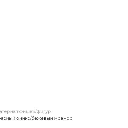
атериал фишек/фигур
расный оникс/бежевый мрамор