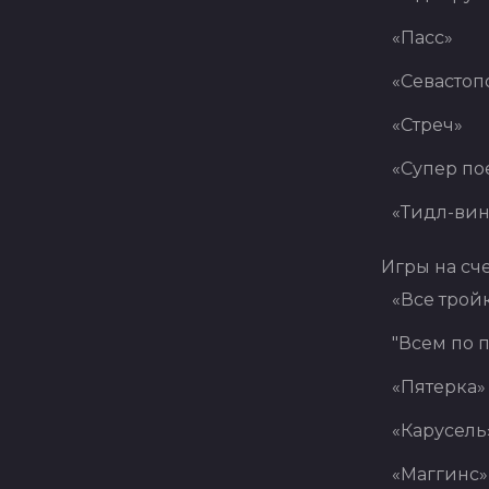
«Пасс»
«Севастоп
«Стреч»
«Супер по
«Тидл-вин
Игры на сч
«Все трой
"Всем по п
«Пятерка»
«Карусель
«Маггинс»