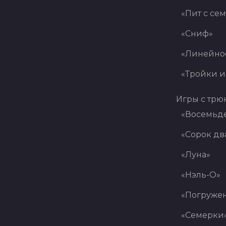
«Пит с се
«Сниф»
«Линейно
«Тройки и
Игры с трю
«Восемьде
«Сорок дв
«Луна»
«Нэль-О»
«Погруже
«Семерки