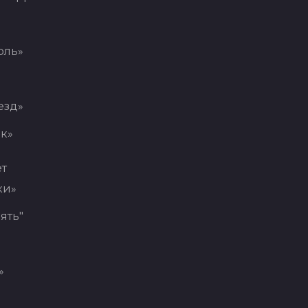
оль»
езд»
к»
ет
ки»
ять"
»