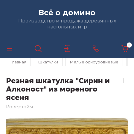
Всё о домино
Производство и продажа деревянных
настольных игр
0
Главная
Шкатулки
Малые одноуровневые
Р
Резная шкатулка "Сирин и
Алконост" из мореного
ясеня
Ровертайм