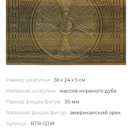
Размер шкатулки
36 x 24 x 5 см
Материал шкатулки
массив мореного дуба
Размер фишек/фигур
30 мм
Материал фишек/фигур
американский орех
Артикул
RTR-121.M