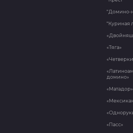
"Домино-
"Куриная 
«Двойняш
«Тяга»
«Четверки
«Латиноа
домино»
«Матадор»
«Мексика
«Однорук
«Пасс»