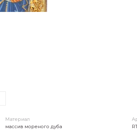
Материал
А
массив мореного дуба
RT