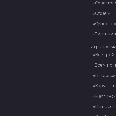
«Севастоп
«Стреч»
«Супер по
«Тидл-вин
Игры на сч
«Все трой
"Всем по п
«Пятерка»
«Карусель
«Маггинс»
«Пит с се