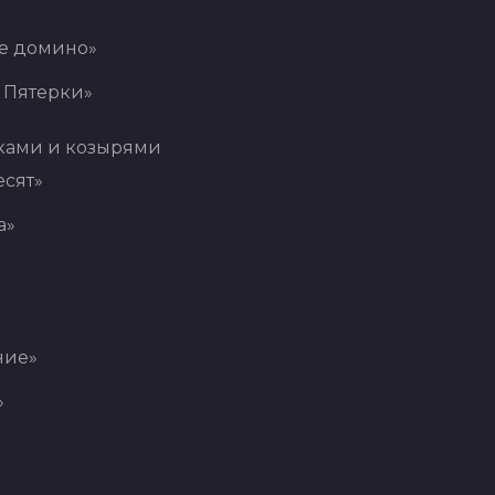
е домино»
 Пятерки»
ками и козырями
сят»
а»
ние»
»