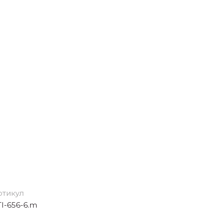
ртикул
I-656-6.m