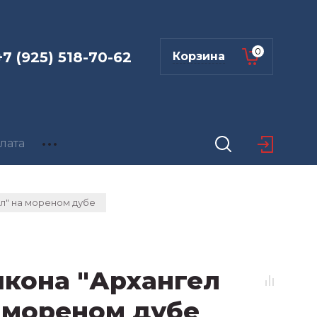
0
+7 (925) 518-70-62
Корзина
лата
л" на мореном дубе
икона "Архангел
 мореном дубе