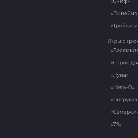
«Сниф»
«Линейно
«Тройки и
Игры с трю
«Восемьде
«Сорок дв
«Луна»
«Нэль-О»
«Погруже
«Семерки
«79»