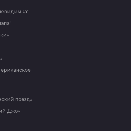
невидимка"
лапа"
ки»
»
мериканское
нский поезд»
ий Джо»