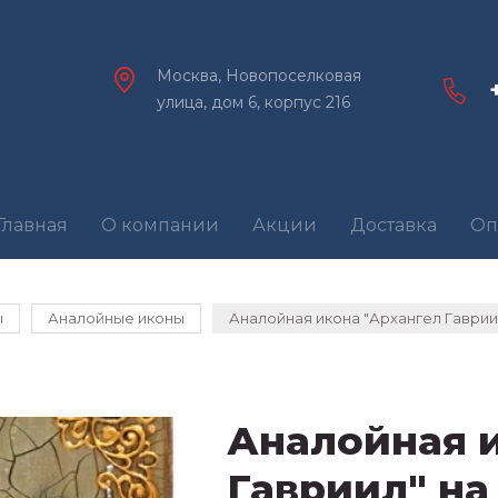
Москва, Новопоселковая
улица, дом 6, корпус 216
Главная
О компании
Акции
Доставка
Оп
ы
Аналойные иконы
Аналойная икона "Архангел Гаврии
Аналойная 
Гавриил" на