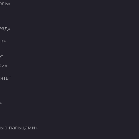
оль»
езд»
к»
ет
ки»
ять"
»
мью пальцами»